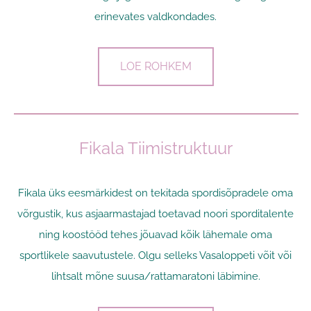
erinevates valdkondades.
LOE ROHKEM
Fikala Tiimistruktuur
Fikala üks eesmärkidest on tekitada spordisõpradele oma
võrgustik, kus asjaarmastajad toetavad noori sporditalente
ning koostööd tehes jõuavad kõik lähemale oma
sportlikele saavutustele. Olgu selleks Vasaloppeti võit või
lihtsalt mõne suusa/rattamaratoni läbimine.