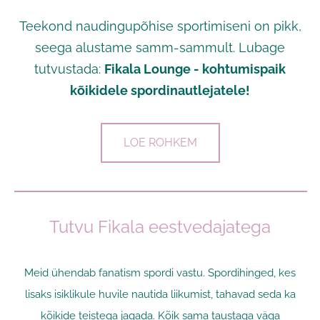
Teekond naudingupõhise sportimiseni on pikk,
seega alustame samm-sammult. Lubage
tutvustada:
Fikala Lounge - kohtumispaik
kõikidele spordinautlejatele!
LOE ROHKEM
Tutvu Fikala eestvedajatega
Meid ühendab fanatism spordi vastu. Spordihinged, kes
lisaks isiklikule huvile nautida liikumist, tahavad seda ka
kõikide teistega jagada. Kõik sama taustaga väga