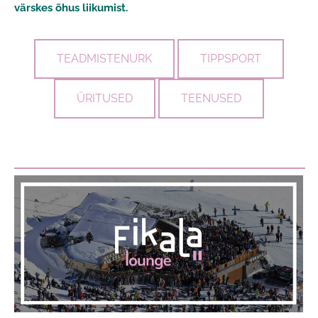
värskes õhus liikumist.
TEADMISTENURK
TIPPSPORT
ÜRITUSED
TEENUSED