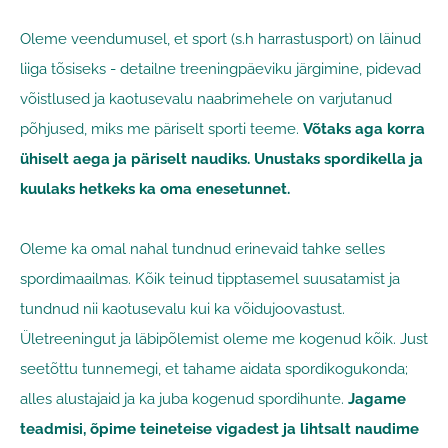
Oleme veendumusel, et sport (s.h harrastusport) on läinud
liiga tõsiseks - detailne treeningpäeviku järgimine, pidevad
võistlused ja kaotusevalu naabrimehele on varjutanud
põhjused, miks me päriselt sporti teeme.
Võtaks aga korra
ühiselt aega ja päriselt naudiks. Unustaks spordikella ja
kuulaks hetkeks ka oma enesetunnet.
Oleme ka omal nahal tundnud erinevaid tahke selles
spordimaailmas. Kõik teinud tipptasemel suusatamist ja
tundnud nii kaotusevalu kui ka võidujoovastust.
Ületreeningut ja läbipõlemist oleme me kogenud kõik. Just
seetõttu tunnemegi, et tahame aidata spordikogukonda;
alles alustajaid ja ka juba kogenud spordihunte.
Jagame
teadmisi, õpime teineteise vigadest ja lihtsalt naudime