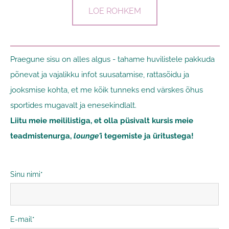
LOE ROHKEM
Praegune sisu on alles algus - tahame huvilistele pakkuda
põnevat ja vajalikku infot suusatamise, rattasõidu ja
jooksmise kohta, et me kõik tunneks end värskes õhus
sportides mugavalt ja enesekindlalt.
Liitu meie meililistiga, et olla püsivalt kursis meie
teadmistenurga,
lounge'
i tegemiste ja üritustega!
Sinu nimi
E-mail