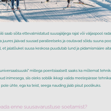
tiili saab sõita ettevalmistatud suusajäljega rajal või väljaspool rad
ka juures jäävad suusad paralleelseks ja osutavad sõidu suuna poo
, et jalatõukel suusa keskosa puudutab lund ja pidamismääre aita
niversaalsuuski" millega poentsiaalselt saaks ka mõlemat tehnikat
ud inimesega, siis oleks sobilik ikkagi valida meelepärase tehnika 
pole ühte, ega ka teist, seega nauding jääb pisut poolikuks.
eada enne suusavarustuse soetamist?