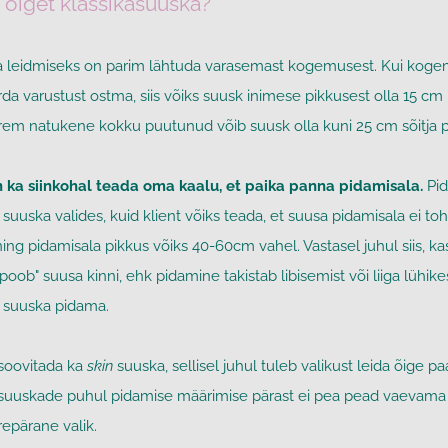
 õiget klassikasuuska?
a leidmiseks on parim lähtuda varasemast kogemusest. Kui kogem
da varustust ostma, siis võiks suusk inimese pikkusest olla 15 cm
em natukene kokku puutunud võib suusk olla kuni 25 cm sõitja p
n ka siinkohal teada oma kaalu, et paika panna pidamisala.
Pid
uska valides, kuid klient võiks teada, et suusa pidamisala ei to
ng pidamisala pikkus võiks 40-60cm vahel. Vastasel juhul siis, kas 
poob" suusa kinni, ehk pidamine takistab libisemist või liiga lühik
e suuska pidama.
 soovitada ka
skin
suuska, sellisel juhul tuleb valikust leida õige paa
suuskade puhul pidamise määrimise pärast ei pea pead vaevama 
repärane valik.