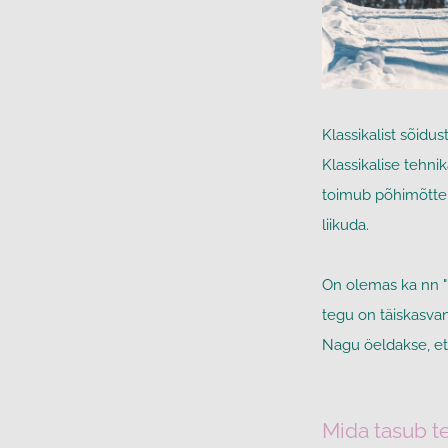
Klassikalist sõidus
Klassikalise tehni
toimub põhimõttel
liikuda.
On olemas ka nn "u
tegu on täiskasvan
Nagu öeldakse, et 
Mida tasub t