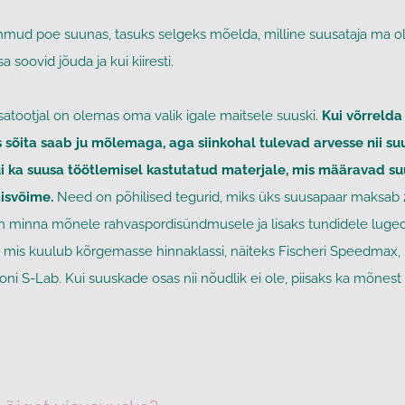
mmud poe suunas, tasuks selgeks mõelda, milline suusataja ma o
a soovid jõuda ja kui kiiresti.
atootjal on olemas oma valik igale maitsele suuski.
Kui võrrelda
is sõita saab ju mõlemaga, aga siinkohal tulevad arvesse nii su
i ka suusa töötlemisel kastutatud materjale, mis määravad su
isvõime.
Need on põhilised tegurid, miks üks suusapaar maksab 
n minna mõnele rahvaspordisündmusele ja lisaks tundidele lugeda
a, mis kuulub kõrgemasse hinnaklassi, näiteks Fischeri Speedmax
oni S-Lab.
Kui suuskade osas nii nõudlik ei ole, piisaks ka mõnest