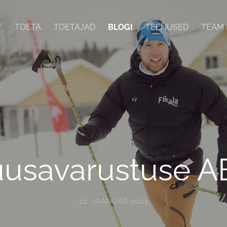
T
TOETA
TOETAJAD
BLOGI
TEENUSED
TEAM 
uusavarustuse A
22. JAANUAR 2023