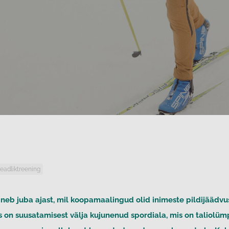
teadliktreening
neb juba ajast, mil koopamaalingud olid inimeste pildijäädvus
 on suusatamisest välja kujunenud spordiala, mis on taliolüm