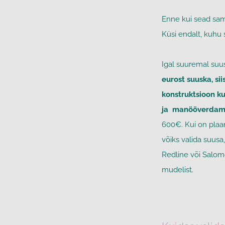
Enn
e kui sead sa
Küsi endalt, kuhu s
Igal suuremal suus
eurost suuska, si
konstruktsioon ku
ja manööverdam
600€. Kui on plaa
võiks valida suus
Redline või Salom
mudelist.