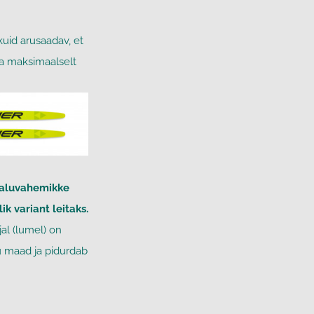
uid arusaadav, et
ta maksimaalselt
aaluvahemikke
k variant leitaks.
jal (lumel) on
u maad ja pidurdab