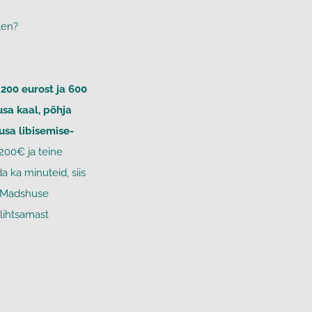
len?
 200 eurost ja 600
usa kaal, põhja
usa libisemise-
200€ ja teine
 ka minuteid, siis
, Madshuse
 lihtsamast