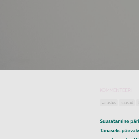
KOMMENTEERI
varustus
suusad
Suusatamine päri
Tänaseks päevaks