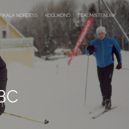
FIKALA NORDESS
KOGUKOND
TEADMISTENURK
BC