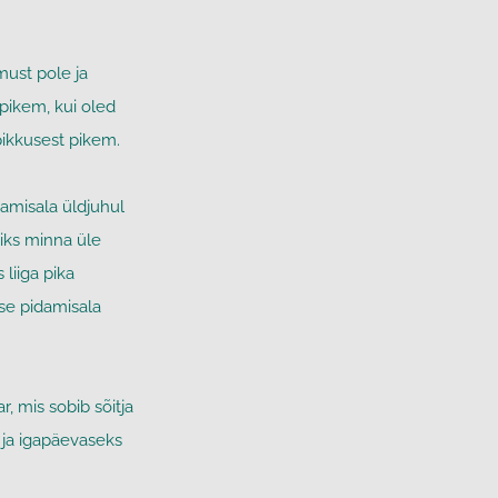
ust pole ja
 pikem, kui oled
ikkusest pikem.
amisala üldjuhul
hiks minna üle
liiga pika
ese pidamisala
r, mis sobib sõitja
ja igapäevaseks