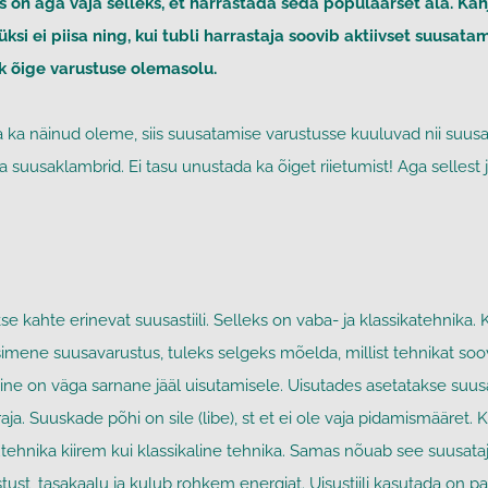
 on aga vaja selleks, et harrastada seda populaarset ala. Ka
si ei piisa ning, kui tubli harrastaja soovib aktiivset suusatam
ik õige varustuse olemasolu.
ka näinud oleme, siis suusatamise varustusse kuuluvad nii suusa
a suusaklambrid.
Ei tasu unustada ka õiget riietumist! Aga sellest
e kahte erinevat suusastiili. Selleks on vaba- ja klassikatehnika. 
mene suusavarustus, tuleks selgeks mõelda, millist tehnikat soovi
mine on väga sarnane jääl uisutamisele. Uisutades asetatakse suu
raja. Suuskade põhi on sile (libe), st et ei ole vaja pidamismääre
utehnika kiirem kui klassikaline tehnika. Samas nõuab see suusata
stust, tasakaalu ja kulub rohkem energiat. Uisustiili kasutada on pa