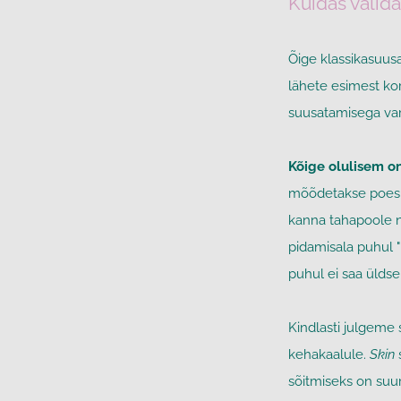
Kuidas valida
Õige klassikasuus
lähete esimest kor
suusatamisega var
Kõige olulisem o
mõõdetakse poes su
kanna tahapoole ni
pidamisala puhul "
puhul ei saa ülds
Kindlasti julgeme
kehakaalule.
Skin
sõitmiseks on suu