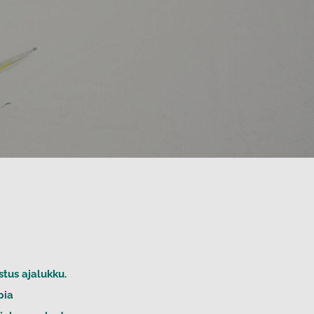
tus ajalukku.
pia