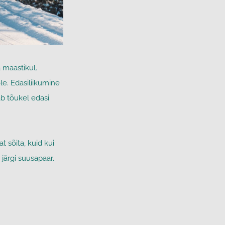
a maastikul.
le. Edasiliikumine
b tõukel edasi
 sõita, kuid kui
järgi suusapaar.