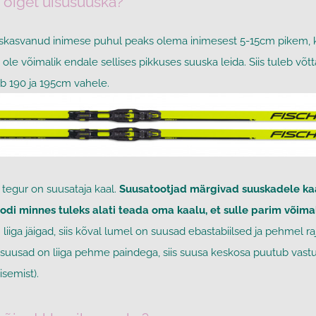
a õiget uisusuuska?
iskasvanud inimese puhul peaks olema inimesest 5-15cm pikem, k
ole võimalik endale sellises pikkuses suuska leida. Siis tuleb võt
äb 190 ja 195cm vahele.
 tegur on suusataja kaal.
Suusatootjad märgivad suuskadele k
oodi minnes tuleks alati teada oma kaalu, et sulle parim võimali
liiga jäigad, siis kõval lumel on suusad ebastabiilsed ja pehmel ra
e suusad on liiga pehme paindega, siis suusa keskosa puutub vast
isemist).