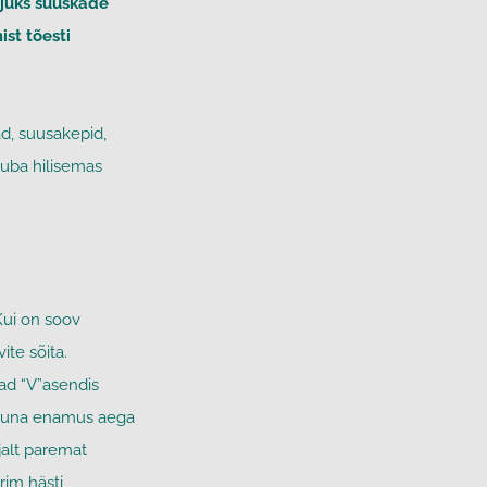
hjuks suuskade
ist tõesti
d, suusakepid,
 juba hilisemas
Kui on soov
te sõita.
sad “V”asendis
t. Kuna enamus aega
jalt paremat
rim hästi