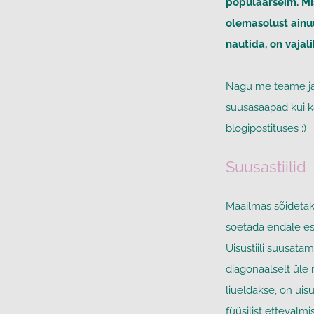
populaarseim. Mis
olemasolust ainuük
nautida, on vajal
Nagu me teame ja 
suusasaapad kui k
blogipostituses ;)
Suusastiilid
Maailmas sõidetaks
soetada endale esi
Uisustiili suusata
diagonaalselt üle 
liueldakse, on uis
füüsilist ettevalmi