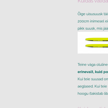
Kuidas valid
Õige uisusuusk tä
200cm inimesel ei 
pikk suusk, mis jä
Teine väga oluline
erinevalt, kuid p
Kui teie suusad on 
aeglased. Kui tei
hoogu (takistab lib