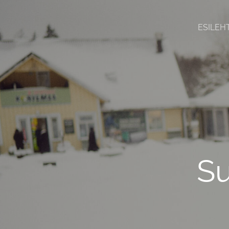
ESILEH
S