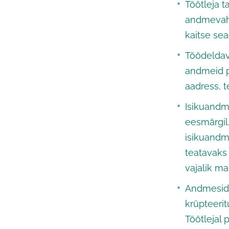
Töötleja t
andmevahe
kaitse se
Töödeldav
andmeid p
aadress, 
Isikuandm
eesmärgil.
isikuandme
teatavaks
vajalik m
Andmeside
krüpteerit
Töötlejal 