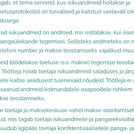
agab, et tema serverid, kus isikuandmeid hoitakse ja
tusprotokollid on turvalised ja kaitstud vastavalt i
adusega.
ad isikuandmed on andmed, mis esitatakse, kui sise
angaülekande tegemisel. Sellisteks andmeteks on nt
telefoni number ja makse teostamiseks vajalikud m
eid töödelakse toetuse (s.o. makse) tegemise teost
 Töötleja hoiab toetaja isikuandmeid saladuses ja jär
te kaitse seadusest tulenevaid nõudeid. Töötleja ei 
 saanud andmeid kolmandatele osapooltele rohkem, 
akse teostamiseks,
 toetaja ja maksekeskuse vahel makse sooritamise
ud, mis tagab toetaja isikuandmete ja pangarekvisiitid
puudub ligipääs toetaja konfidentsiaalsetele panga- 