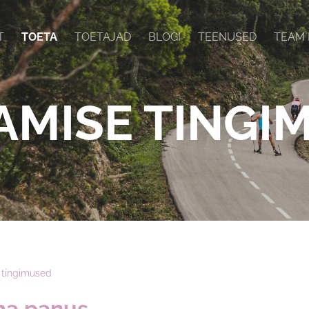
T
TOETA
TOETAJAD
BLOGI
TEENUSED
TEAM 
AMISE TINGI
 tingimused
ma panus