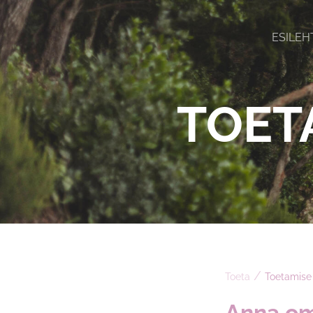
ESILEH
TOET
/
Toeta
Toetamise
Anna o