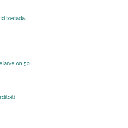
vid toetada.
elarve on 50
ditoit)