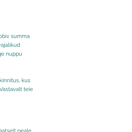
 sobiv summa
ajalikud
age nuppu
kinnitus, kus
astavalt teie
aatselt peale