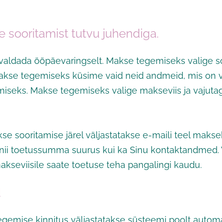
 sooritamist tutvu juhendiga.
avaldada ööpäevaringselt. Makse tegemiseks valige
akse tegemiseks küsime vaid neid andmeid, mis on v
miseks. Makse tegemiseks valige makseviis ja vajut
se sooritamise järel väljastatakse e-maili teel makse
nii toetussumma suurus kui ka Sinu kontaktandmed. V
makseviisile saate toetuse teha pangalingi kaudu.
d
egemise kinnitus väljastatakse süsteemi poolt autom