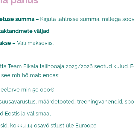
toetuse summa –
Kirjuta lahtrisse summa, millega soo
taktandmete väljad
akse –
Vali makseviis.
ta Team Fikala talihooaja 2025/2026 seotud kulud. E
g see mh hõlmab endas:
ueelarve min 50 000€
(suusavarustus, määrdetooted, treeningvahendid, spor
id Eestis ja välismaal
isid, kokku 14 osavõistlust üle Euroopa