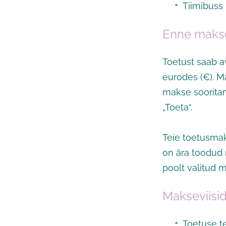
Tiimibuss
Enne makse
Toetust saab 
eurodes (€). M
makse soorita
„Toeta“.
Teie toetusmak
on ära toodud 
poolt valitud 
Makseviisi
Toetuse t