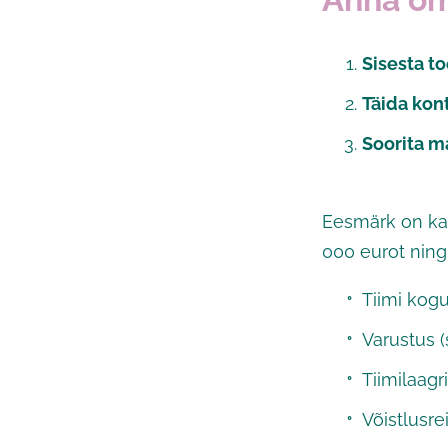
Sisesta 
Täida kon
Soorita m
Eesmärk on kat
000 eurot nin
Tiimi kog
Varustus 
Tiimilaagr
Võistlusre