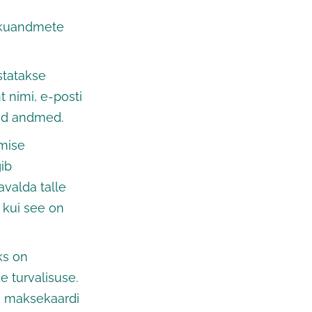
sikuandmete
statakse
 nimi, e-posti
uud andmed.
amise
gib
avalda talle
kui see on
ks on
e turvalisuse.
ja maksekaardi