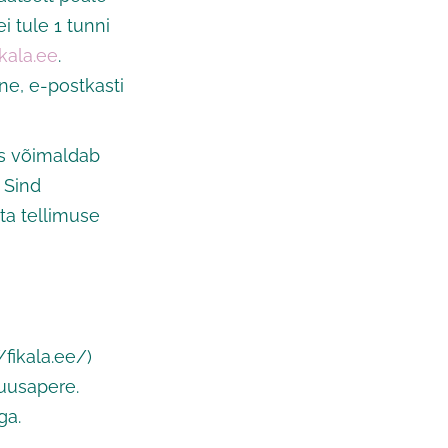
i tule 1 tunni
kala.ee
.
tne, e-postkasti
s võimaldab
. Sind
ta tellimuse
/fikala.ee/)
uusapere.
ga.