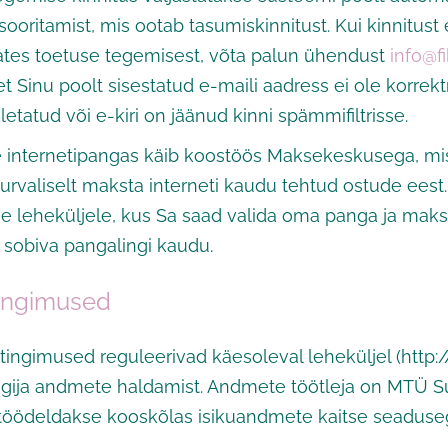
sooritamist, mis ootab tasumiskinnitust. Kui kinnitust e
lates toetuse tegemisest, võta palun ühendust
info@fi
et Sinu poolt sisestatud e-maili aadress ei ole korrek
etatud või e-kiri on jäänud kinni spämmifiltrisse.
internetipangas käib koostöös Maksekeskusega, mi
a turvaliselt maksta interneti kaudu tehtud ostude eest
e leheküljele, kus Sa saad valida oma panga ja maks
 sobiva pangalingi kaudu.
tingimused
tingimused reguleerivad käesoleval leheküljel (http:/
egija andmete haldamist. Andmete töötleja on MTÜ S
öödeldakse kooskõlas isikuandmete kaitse seaduse