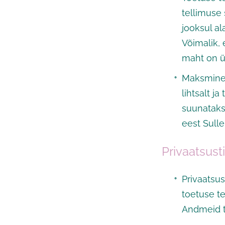
tellimuse 
jooksul a
Võimalik, 
maht on ül
Maksmine 
lihtsalt j
suunataks
eest Sulle
Privaatsus
Privaatsus
toetuse t
Andmeid t